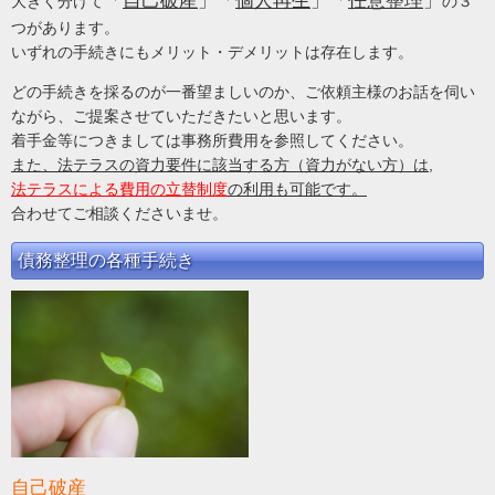
「
自己破産
」「
個人再生
」「
任意整理
」
大きく分けて
の３
つがあります。
いずれの手続きにもメリット・デメリットは存在します。
どの手続きを採るのが一番望ましいのか、ご依頼主様のお話を伺い
ながら、ご提案させていただきたいと思います。
着手金等につきましては事務所費用を参照してください。
また、
法テラスの資力要件
に該当する方（資力がない方）は,
法テラスによる費用の立替制度
の利用も可能です。
合わせてご相談くださいませ。
債務整理の各種手続き
自己破産